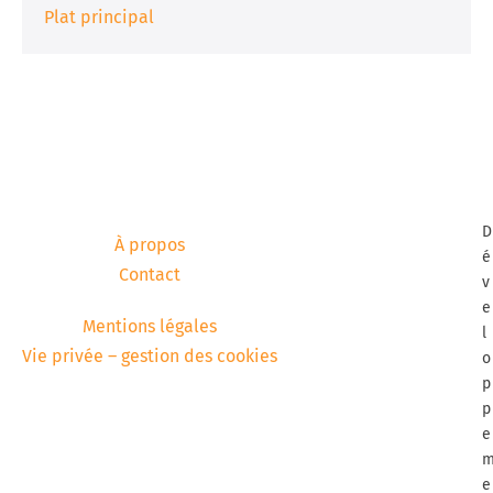
Plat principal
D
À propos
é
Contact
v
e
Mentions légales
l
Vie privée – gestion des cookies
o
p
p
e
e